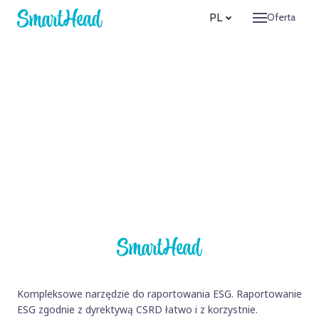
PL
Oferta
Cechy
Firma
O n
Cel
Kom
Zos
Odnies
Wyce
Konta
Za
Zalogu
Kompleksowe narzędzie do raportowania ESG. Raportowanie
PL
ESG zgodnie z dyrektywą CSRD łatwo i z korzystnie.