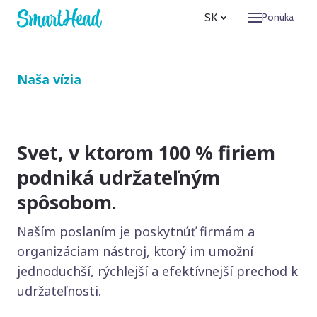
SK
Ponuka
Produk
Spolo
Naša vízia
O n
Pos
Adv
Svet, v ktorom 100 % firiem
Sta
podniká udržateľným
Refere
spôsobom.
Cenní
Kontak
Naším poslaním je poskytnúť firmám a
organizáciam nástroj, ktorý im umožní
N
jednoduchší, rýchlejší a efektívnejší prechod k
Prihlás
udržateľnosti.
SK