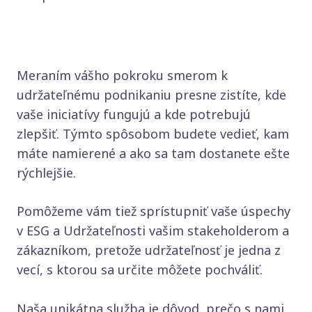
Meraním vášho pokroku smerom k
udržateľnému podnikaniu presne zistíte, kde
vaše iniciatívy fungujú a kde potrebujú
zlepšiť. Týmto spôsobom budete vedieť, kam
máte namierené a ako sa tam dostanete ešte
rýchlejšie.
Pomôžeme vám tiež sprístupniť vaše úspechy
v ESG a Udržateľnosti vašim stakeholderom a
zákazníkom, pretože udržateľnosť je jedna z
vecí, s ktorou sa určite môžete pochváliť.
Naša unikátna služba je dôvod, prečo s nami