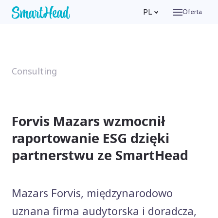
PL
Oferta
Cechy
Firma
O n
Consulting
Cel
Kom
Zos
Forvis Mazars wzmocnił
Odnies
raportowanie ESG dzięki
Wyce
partnerstwu ze SmartHead
Konta
Za
Mazars Forvis, międzynarodowo
Zalogu
uznana firma audytorska i doradcza,
PL