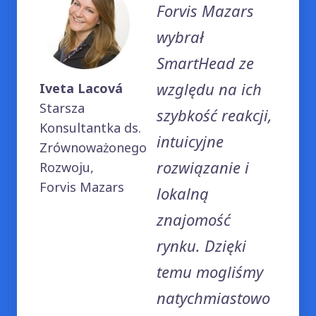
Forvis Mazars
wybrał
SmartHead ze
względu na ich
Iveta Lacová
Starsza
szybkość reakcji,
Konsultantka ds.
intuicyjne
Zrównoważonego
rozwiązanie i
Rozwoju,
Forvis Mazars
lokalną
znajomość
rynku. Dzięki
temu mogliśmy
natychmiastowo